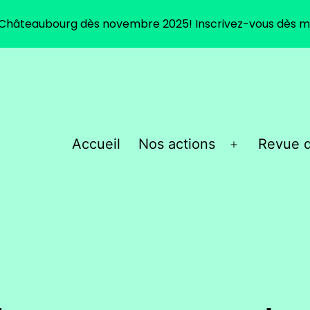
 Châteaubourg dès novembre 2025! Inscrivez-vous dès m
Accueil
Nos actions
Revue d
Ouvrir
le
menu