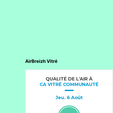
l’article
AirBreizh Vitré