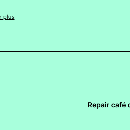
r plus
Repair café d