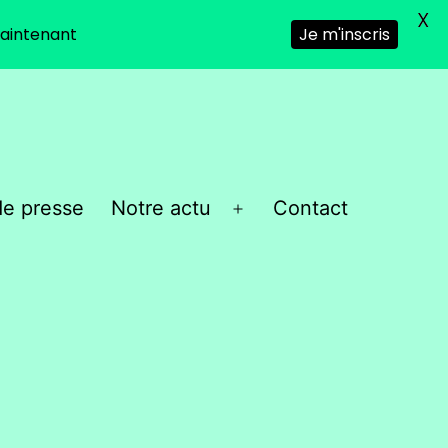
X
aintenant
Je m'inscris
e presse
Notre actu
Contact
Ouvrir
le
menu