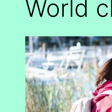
World c
pour
Chateaubourg