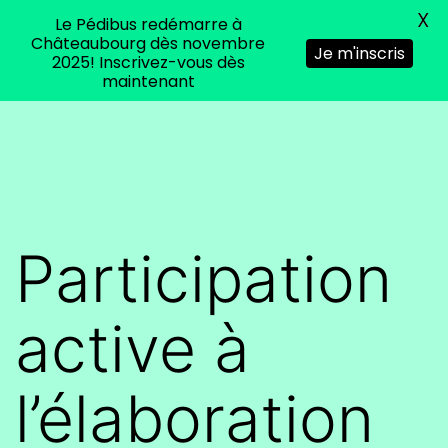
X
Le Pédibus redémarre à
Menu
Châteaubourg dès novembre
Je m'inscris
2025! Inscrivez-vous dès
maintenant
Aller
Agis
au
ta
contenu
Terre,
pensez
Participation
environnement
pour
active à
Chateaubourg
l’élaboration