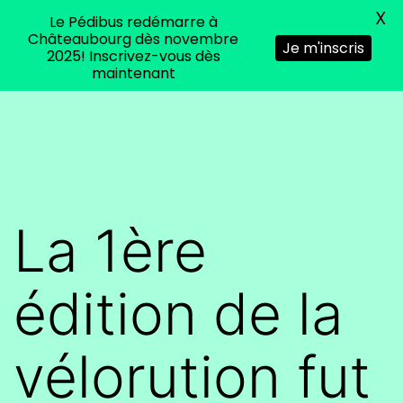
X
Le Pédibus redémarre à
Menu
Châteaubourg dès novembre
Je m'inscris
2025! Inscrivez-vous dès
maintenant
Aller
Agis
au
ta
contenu
Terre,
pensez
La 1ère
environnement
pour
édition de la
Chateaubourg
vélorution fut