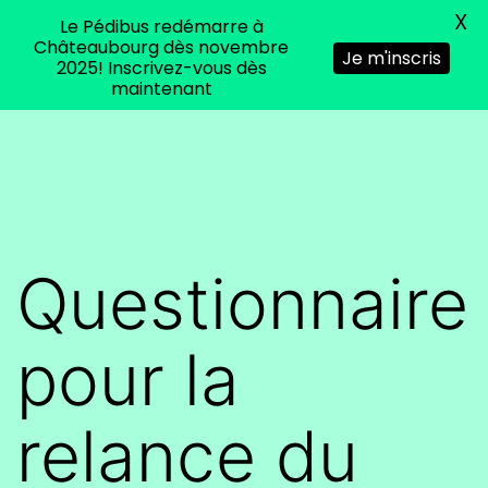
X
Le Pédibus redémarre à
Menu
Châteaubourg dès novembre
Je m'inscris
2025! Inscrivez-vous dès
maintenant
Aller
Agis
au
ta
contenu
Terre,
pensez
Questionnaire
environnement
pour
pour la
Chateaubourg
relance du