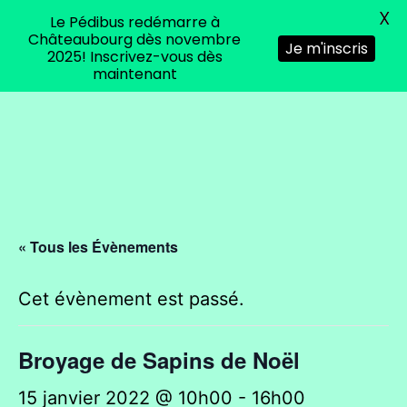
X
Le Pédibus redémarre à
Menu
Châteaubourg dès novembre
Je m'inscris
2025! Inscrivez-vous dès
maintenant
Aller
Agis
au
ta
contenu
Terre,
pensez
« Tous les Évènements
environnement
pour
Cet évènement est passé.
Chateaubourg
Broyage de Sapins de Noël
15 janvier 2022 @ 10h00
-
16h00