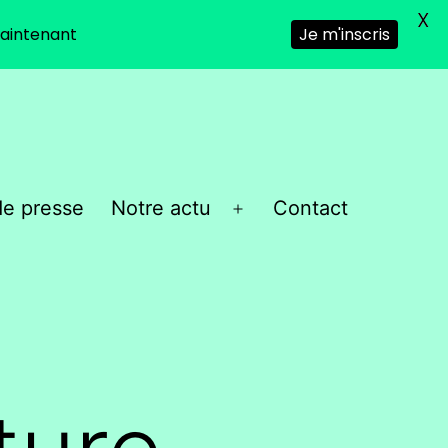
X
aintenant
Je m'inscris
e presse
Notre actu
Contact
Ouvrir
le
menu