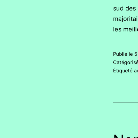
sud des
majorita
les meil
Publié le
5
Catégori
Étiqueté
a