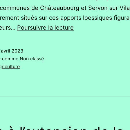
 communes de Châteaubourg et Servon sur Vila
irement situés sur ces apports loessiques figura
Des
leurs…
Poursuivre la lecture
terres
d’une
 avril 2023
qualité
sé comme
Non classé
exceptionnelle,
griculture
noyées
sous
le
béton?