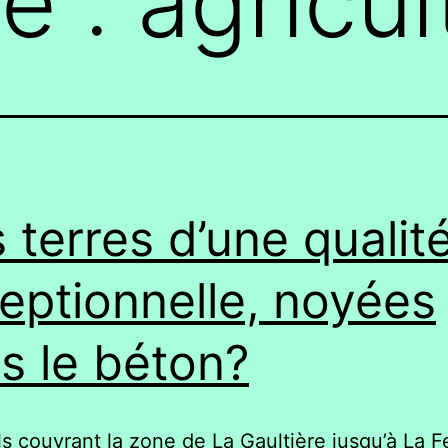
te :
agricul
 terres d’une qualit
eptionnelle, noyées
s le béton?
ls couvrant la zone de La Gaultière jusqu’à La F