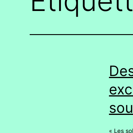
Étiquet
pour
Chateaubourg
Des
exc
sou
« Les so