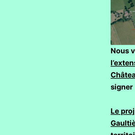
Nous v
l’exte
Châtea
signer 
Le proj
Gaulti