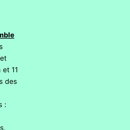
emble
s
et
 et 11
rs des
 :
s,