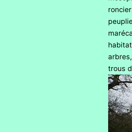
roncie
peuplie
maréca
habitat
arbres,
trous 