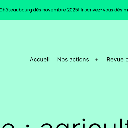
 Châteaubourg dès novembre 2025! Inscrivez-vous dès m
Accueil
Nos actions
Revue d
Ouvrir
le
menu