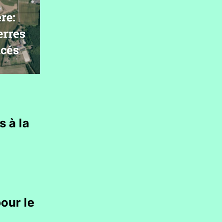
s à la
our le