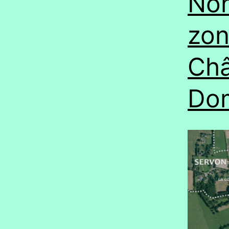
Non
zon
Châ
Do