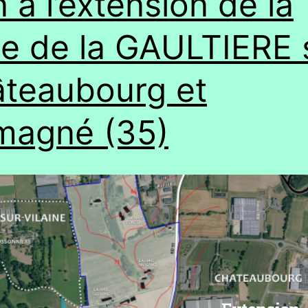
 à l’extension de la
e de la GAULTIERE 
teaubourg et
magné (35)