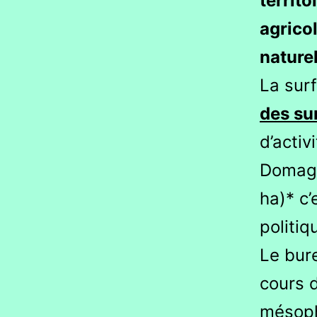
territo
agrico
naturel
La sur
des su
d’acti
Doma
ha)* c’
politiq
Le bure
cours d
mésophi