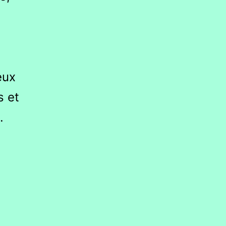
eux
s et
.