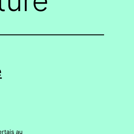
ture
é
ertais au